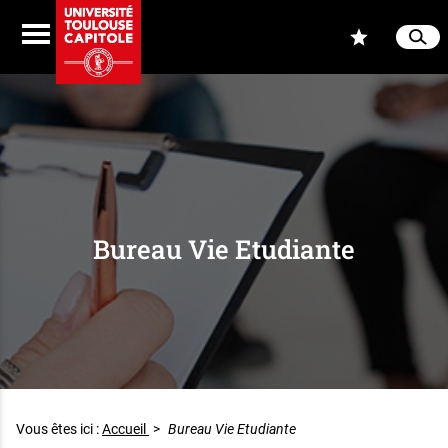
Aller au contenu
Navigation
Accès
Menu
Reche
Ferme
Bureau Vie Etudiante
Vous êtes ici :
Accueil
>
Bureau Vie Etudiante