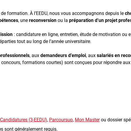
t de formation. À l’EEDU, nous vous accompagnons depuis le
cho
pétences
, une
reconversion
ou la
préparation d’un projet profe
ission
: candidature en ligne, entretien, étude de motivation ou 
éparties tout au long de l’année universitaire.
professionnels
, aux
demandeurs d’emploi
, aux
salariés en rec
ux concours, formations courtes) sont conçues pour répondre au
Candidatures (3-EEDU)
,
Parcoursup
,
Mon Master
ou dossier spéc
tes sont généralement requis.