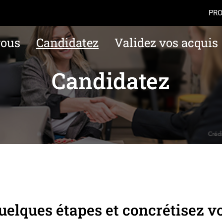
Aller au contenu
Navigation
Accès
PRO
vous
Candidatez
Validez vos acquis
Candidatez
elques étapes et concrétisez vo