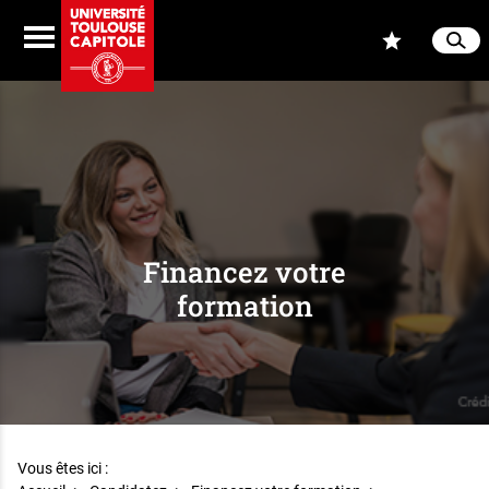
Aller au contenu
Navigation
Accès
Menu
Reche
Ferme
Financez votre
formation
Vous êtes ici :