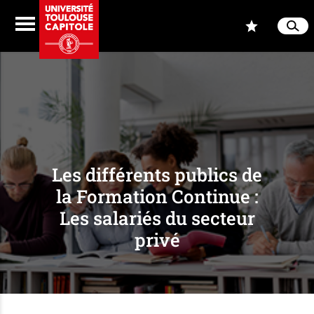
Aller au contenu
Navigation
Accès
Menu
Reche
Ferme
Les différents publics de
la Formation Continue :
Les salariés du secteur
privé