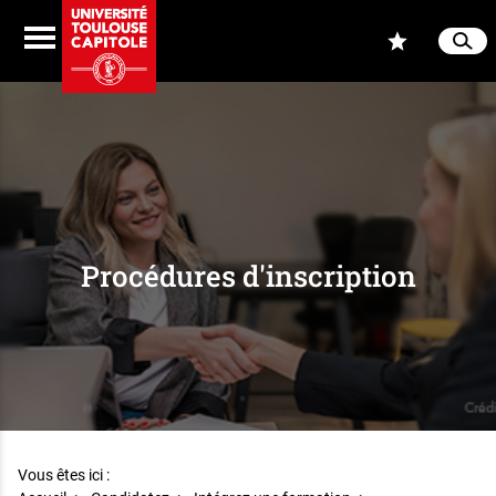
Aller au contenu
Navigation
Accès
Menu
Reche
Ferme
Procédures d'inscription
Vous êtes ici :