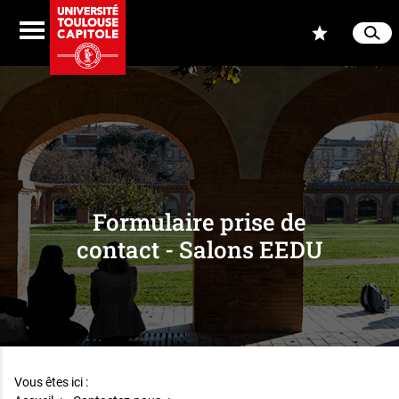
Aller au contenu
Navigation
Accès
Menu
Reche
Ferme
Formulaire prise de
contact - Salons EEDU
Vous êtes ici :