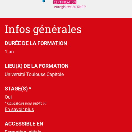
Détails
Infos générales
DURÉE DE LA FORMATION
1 an
LIEU(X) DE LA FORMATION
Université Toulouse Capitole
STAGE(S) *
Oui
* Obligatoire pour public FI
à propos des Stage(s)
En savoir plus
ACCESSIBLE EN