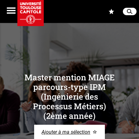
Aller au contenu
Navigation
Accès
Menu
Reche
Ferme
Master mention MIAGE
parcours-type IPM
(Ingénierie des
Processus Métiers)
(2ème année)
Ajouter à ma sélection