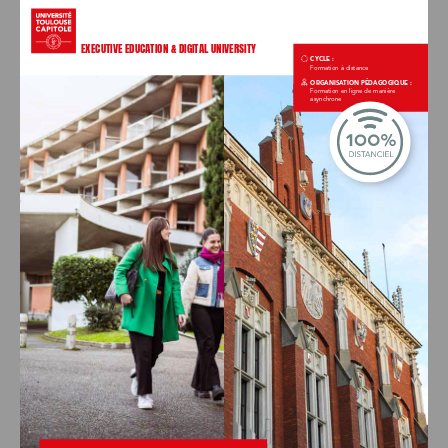
EXECUTIVE EDUCATION & DIGITAL UNIVERSITY
CYCLE :
Formation à distance
ORGANISATION PÉDAGOGIQUE : 
Formation en ligne de manière 
asynchrone