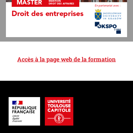
MASTER
MENTION 
DROIT DES AFFAIRES
En partenariat avec : 
Droit des entreprises 
Accès à la page web de la formation