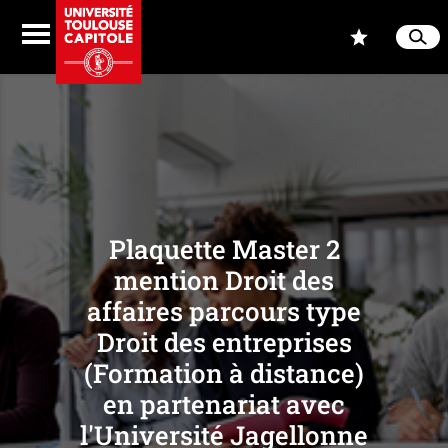
Aller au contenu
Navigation
Accès
Menu
Reche
Ferme
Plaquette Master 2
mention Droit des
affaires parcours type
Droit des entreprises
(Formation à distance)
en partenariat avec
l'Université Jagellonne