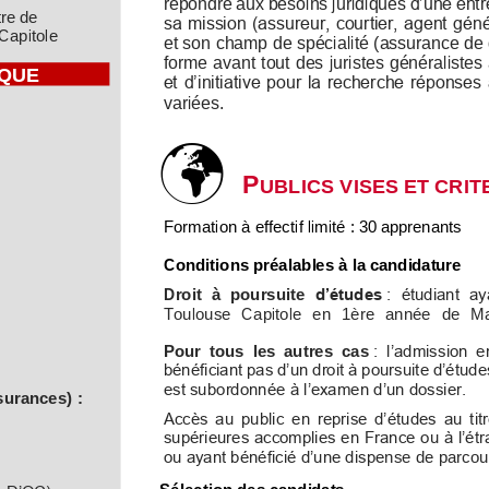
répondre aux besoins juridiques
d’une entr
re de 
sa mission (assureur, courtier, agent gén
Capitole
et son champ de spécialité (assurance de
forme avant tout des juristes généralistes
QUE
et d’initiative pour la recherche réponses
variées. 

P
UBLICS
VISES
ET
CRIT
Formation
à
effectif
limité
:
30
apprenants
Conditions
préalables
à
la 
candidature
Droit  à  poursuite 
d’études
:  étudiant  ay
Toulouse  Capitole  en  1ère  année  de  Mas
Pour  tous  les  autres  cas
:  l’admission  e
bénéficiant pas d’un droit à poursuite d’étud
est subordonnée à l’examen d’un dossier. 
surances)
:
Accès au public en reprise d’études au titr
supérieures accomplies en France ou à l’étra
ou ayant bénéficié d’une dispe
nse de parcour
Sélection
des
candidats