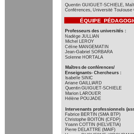
Quentin GUIGUET
-
SCHIELE, Maît
Conférences,
Université
Toulouse
ÉQUIPE
PÉDAGOGI
Professeurs
des
universités
:
Nadège JULLIAN
Michel LEROY
Céline 
MANGEMATIN
Jean
-
Gabriel SORBARA
Solenne HORTALA
Maîtres
de
conférences/
Enseignants
-
Chercheurs :
Isabelle SINIC
Ariane GAILLIARD
Quentin
GUIGUET
-
SCHIEL
E
Marion LAROUER
Hélène POUJADE
Intervenants professionnels (as
Fabrice BERTIN 
(SMA BTP)
Christophe BOITON (CFDP)
Yoann COTTIN (HELVETIA)
Pierre DELATTRE (MAIF)