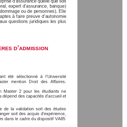
eprise d’assurance quelle que soit 
éral, expert d’assurance, banque) 
 dommage ou de personnes). Elle 
 aptes à faire preuve
d’autonomie 
 aux questions juridiques les plus 
’
ERES
D
ADMISSION
ant  été  sélectionné  à  l’Université 
ter  mention  Droit  des  Affaires.
n  Master  2  pour  les  étudiants  ne 
es dépend 
des capacités d’accueil et 
e de la validation soit des études 
nger soit des acquis d’expérience, 
s dans le cadre du dispositif VA85