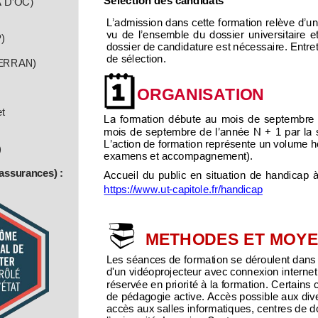
 D’OC)
L’admission dans cette formation relève d’un
vu de l’ensemble du dossier universitaire e
)
dossier de candidature es
t nécessaire. Entr
de sélection.
ERRAN)


ORGANISATION
t 
La formation débute au mois de septembre 
mois de septembre de l’année N + 
1
par la 
L’action
de
formation
représente
un
volume
h
)
examens et accompagnement).
 assurances)
:
Accueil  du  public  en  situation  de  handicap  à
https://www.ut
-
capitole.fr/handicap

METHODES ET MOY
Les séances de formation se déroulent dans 
d'un vidéoprojecteur avec connexion internet
réservée en priorité à la formation. Certains
de pédagogie active. Accès possible aux dive
accès aux salles informatiques, centres de d