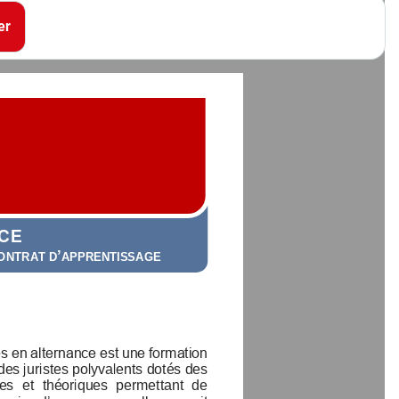
er
CE
’
ONTRAT
D
APPRENTISSAGE
s en alternance est une formation 
 des juristes polyvalents dotés des 
es  et  théoriques  permettant  de 