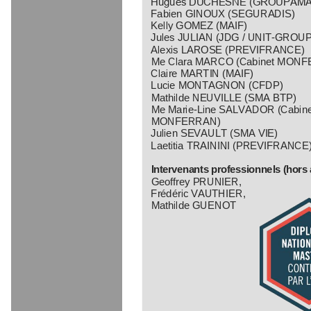
Hugues DUCHESNE (GROUPAMA
Fabien GINOUX (SEGURADIS)
Kelly GOMEZ (MAIF)
Jules JULIAN (JDG / UNIT
-
GROUP
Alexis LAROSE (PREVIFRANCE)
Me Clara MARCO (Cabinet 
MONF
Claire MARTIN (MAIF)
Lucie MONTAGNON (CFDP)
Mathilde NEUVILLE (SMA BTP)
Me Marie
-
Line SALVADOR (Cabine
MONFERRAN)
Julien SEVAULT (SMA VIE)
Laetitia TRAININI (PREVIFRANCE
Intervenants professionnels (hors
Geoffrey PRUNIER, 
Frédé
ric VAUTHIER, 
Mathilde GUENOT