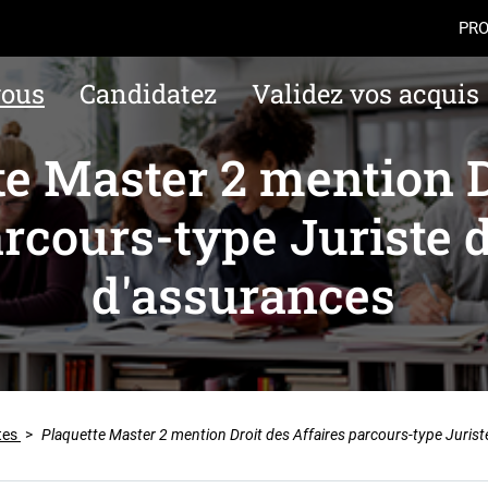
Aller au contenu
Navigation
Accès
PRO
vous
Candidatez
Validez vos acquis
te Master 2 mention D
arcours-type Juriste d
d'assurances
tes
>
Plaquette Master 2 mention Droit des Affaires parcours-type Jurist