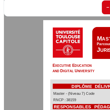
M
AS
Parcou
J
URI
E
E
XECUTIVE 
DUCATION 
D
U
AND 
IGITAL 
NIVERSITY
DIPLÔME
DÉLIV
Master 
-
(Niveau 7) 
Code
RNCP
:
3
8159
RESPONSABLES
PÉDAG