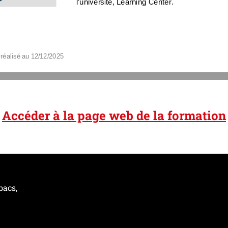
l’univ
ersité, Learning Center.
réalisé
au
12
/
12
/2025
Accéder à la page web de la formation
bacs,