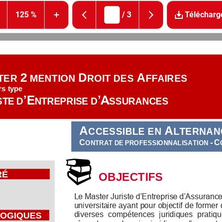
125 %
/
3
Télécharg
2
D
A
TER 
MENTION
ROIT
DES
FFAIRES
rs
type
’E
’A
STE
D
NTREPRISE
D
SSURANCES
A
A
CCESSIBLE EN
LTERNAN
C
-
C
ONTRAT
DE
PROFESSIONNALISATION

RÉ
OBJECTIFS
Le Master Juriste d’Entreprise d’Assurance
universitaire ayant pour objectif de former
OGIQUES
diverses  compétences  juridiques  pratiqu