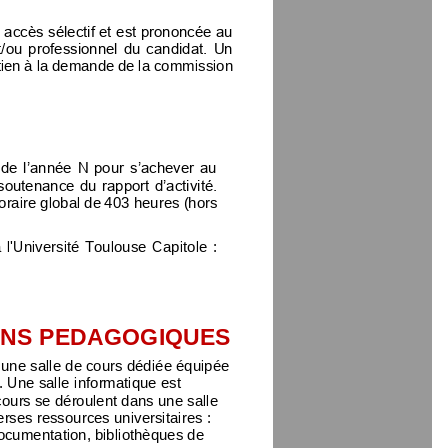
 accès sélectif et est prononcée au 
t/ou professionnel du candidat. Un 
etien à la demande de la commission 
de l’année N pour s’achever au 
soutenance du rapport d’activité. 
oraire
global
de
40
3
heures
(hors 
  l'Université  Toulouse  Capitole  : 
ENS PEDAGOGIQUES
une salle de cours dédiée équipée 
. Une salle
informatique est 
 cours se déroulent dans une salle 
rses ressources universitaires : 
ocumentation, bibliothèques de 