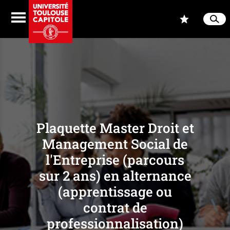
Aller au contenu
Navigation
Accès
Menu
Reche
Ferme
Plaquette Master Droit et
Management Social de
l'Entreprise (parcours
sur 2 ans) en alternance
(apprentissage ou
contrat de
professionnalisation)