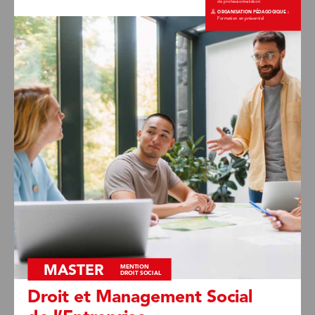
de professionnalistion
ORGANISATION PÉDAGOGIQUE : 
Formation en présentiel
Crédit : freepik.com
MASTER 
MENTION 
DROIT SOCIAL
Droit et Management Social 
de l’Entreprise