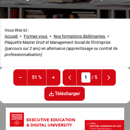
Vous êtes ici :
Accueil
>
Formez-vous
>
Nos formations diplômantes
>
Plaquette Master Droit et Management Social de l'Entreprise
(parcours sur 2 ans) en alternance (apprentissage ou contrat de
professionnalisation)
51 %
/
5
Télécharger
EXECUTIVE EDUCATION 
& DIGITAL UNIVERSITY
CYCLE :
PARCOURS ALTERNANCE EN 2 ANS
Contrat d’apprentissage ou 