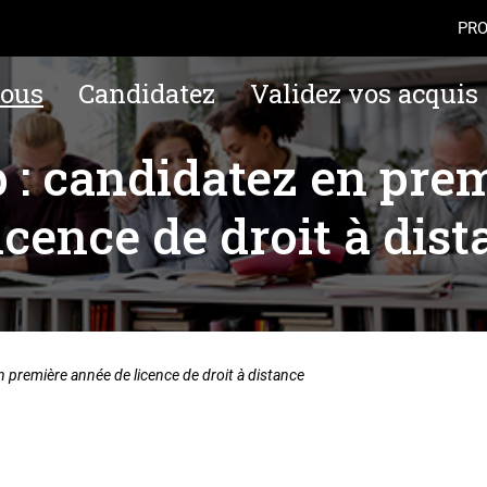
Aller au contenu
Navigation
Accès
PRO
ous
Candidatez
Validez vos acquis
 : candidatez en pre
icence de droit à dis
 première année de licence de droit à distance