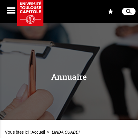
Aller au contenu
Navigation
Accès
Menu
Reche
Ferme
Annuaire
Vous êtes ici :
Accueil
>
LINDA OUABDI