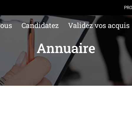
Aller au contenu
Navigation
Accès
PRO
vous
Candidatez
Validez vos acquis
Annuaire