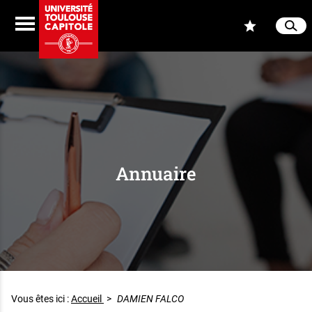
Aller au contenu
Navigation
Accès
Menu
Reche
Ferme
Annuaire
Vous êtes ici :
Accueil
>
DAMIEN FALCO