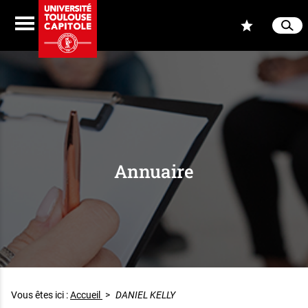
Aller au contenu
Navigation
Accès
Menu
Reche
Ferme
Annuaire
Vous êtes ici :
Accueil
>
DANIEL KELLY