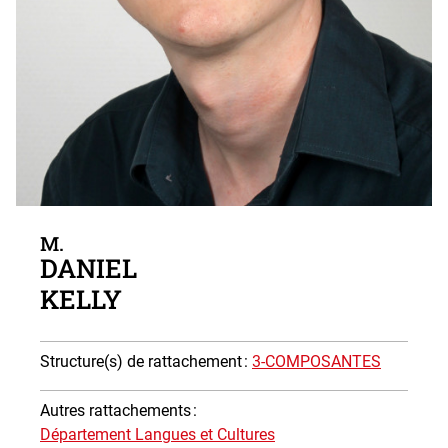
Photo
M.
DANIEL
KELLY
Structure(s) de rattachement
:
3-COMPOSANTES
Autres rattachements
:
Département Langues et Cultures