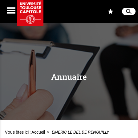
Aller au contenu
Navigation
Accès
Menu
Reche
Ferme
Annuaire
Vous êtes ici :
Accueil
>
EMERIC LE BEL DE PENGUILLY