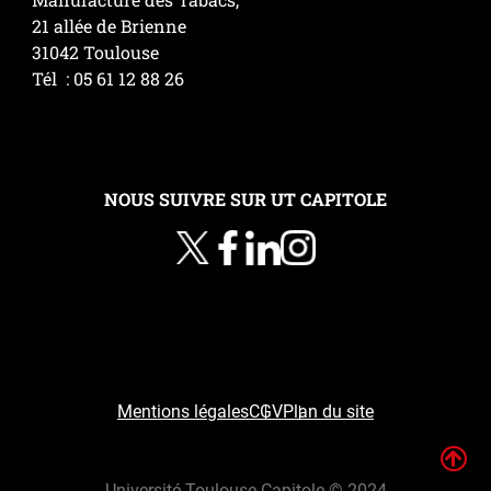
21 allée de Brienne
31042 Toulouse
Tél : 05 61 12 88 26
NOUS SUIVRE SUR UT CAPITOLE
Mentions légales
CGV
Plan du site
H
Université Toulouse Capitole © 2024