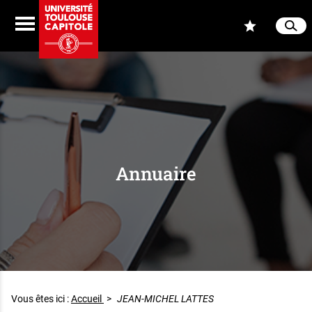
Aller au contenu
Navigation
Accès
Menu
Reche
Ferme
Annuaire
Vous êtes ici :
Accueil
>
JEAN-MICHEL LATTES