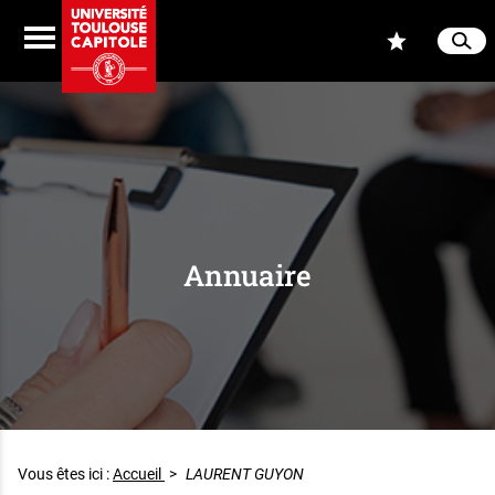
Aller au contenu
Navigation
Accès
Menu
Reche
Ferme
Annuaire
Vous êtes ici :
Accueil
>
LAURENT GUYON