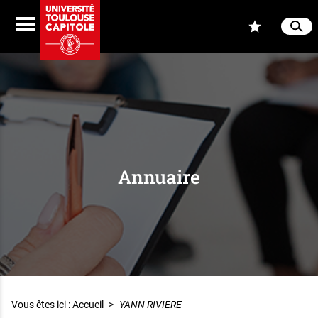
Aller au contenu
Navigation
Accès
Menu
Reche
Ferme
Annuaire
Vous êtes ici :
Accueil
>
YANN RIVIERE