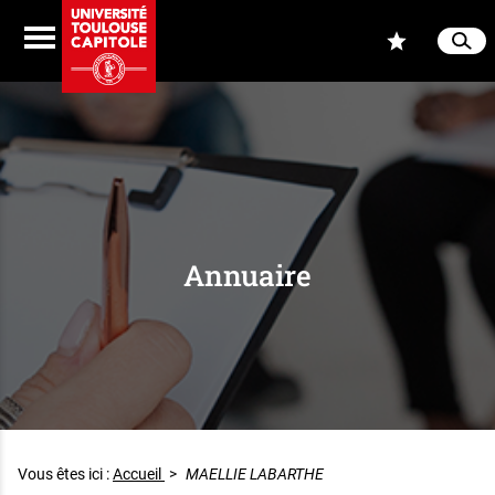
Aller au contenu
Navigation
Accès
Menu
Reche
Ferme
Annuaire
Vous êtes ici :
Accueil
>
MAELLIE LABARTHE