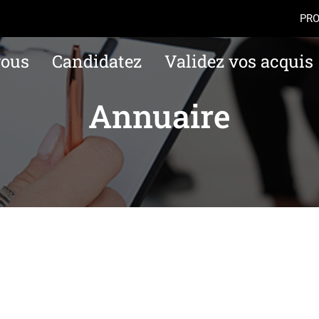
Aller au contenu
Navigation
Accès
PRO
vous
Candidatez
Validez vos acquis
Annuaire