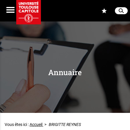
Aller au contenu
Navigation
Accès
Menu
Reche
Ferme
Annuaire
Vous êtes ici :
Accueil
>
BRIGITTE REYNES