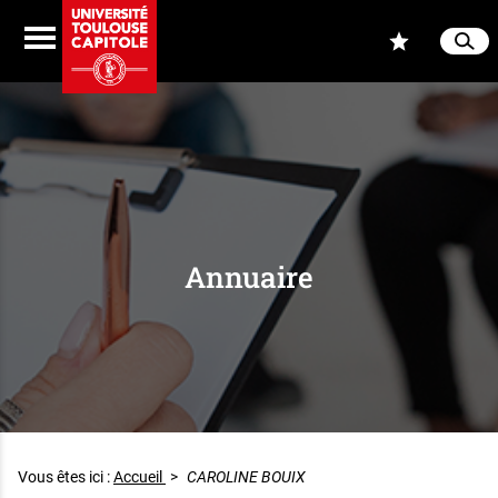
Aller au contenu
Navigation
Accès
Menu
Reche
Ferme
Annuaire
Vous êtes ici :
Accueil
>
CAROLINE BOUIX