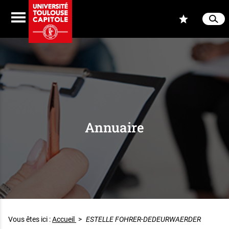
Aller au contenu
Navigation
Accès
Menu
Reche
Ferme
Annuaire
Vous êtes ici :
Accueil
>
ESTELLE FOHRER-DEDEURWAERDER