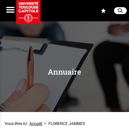
Aller au contenu
Navigation
Accès
Menu
Reche
Ferme
Annuaire
Vous êtes ici :
Accueil
>
FLORENCE JAMMES