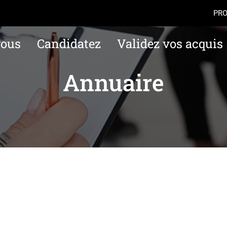
Aller au contenu
Navigation
Accès
PRO
vous
Candidatez
Validez vos acquis
Annuaire