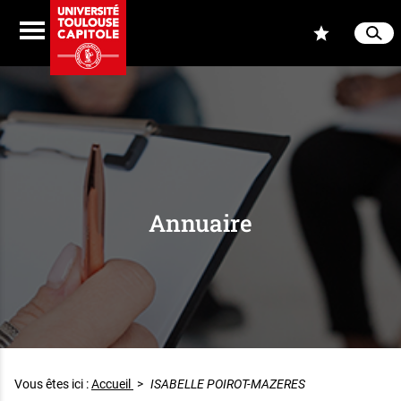
Aller au contenu
Navigation
Accès
Menu
Reche
Ferme
Annuaire
Vous êtes ici :
Accueil
>
ISABELLE POIROT-MAZERES