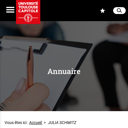
Aller au contenu
Navigation
Accès
Menu
Reche
Ferme
Annuaire
Vous êtes ici :
Accueil
>
JULIA SCHMITZ