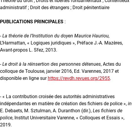
Théorie du droit ; Droits et libertés fondamentaux ; Contentieux
administratif ; Droit des étrangers ; Droit pénitentiaire
PUBLICATIONS PRINCIPALES
:
-
La théorie de l’Institution du doyen Maurice Hauriou
,
L’Harmattan, « Logiques juridiques », Préface J.-A. Mazères,
Avant-propos L. Sfez, 2013.
-
Le droit à la réinsertion des personnes détenues
, Actes du
colloque de Toulouse, janvier 2016, Ed. Varennes, 2017 et
disponible en ligne sur
https://revdh.revues.org/2955
.
- « La contribution croisée des autorités administratives
indépendantes en matière de création des fichiers de police »,
in
E. Debaets, M. Sztulman, A. Duranthon (dir.),
Les fichiers de
police
, Institut Universitaire Varenne, « Colloques et Essais »,
2019.