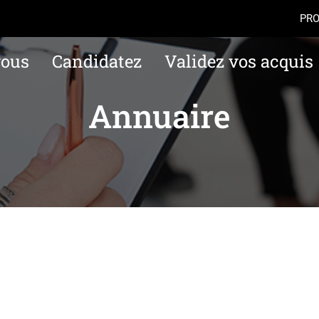
Aller au contenu
Navigation
Accès
PRO
vous
Candidatez
Validez vos acquis
Annuaire