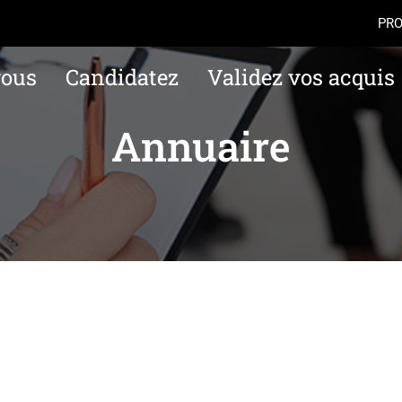
Aller au contenu
Navigation
Accès
PRO
vous
Candidatez
Validez vos acquis
Annuaire