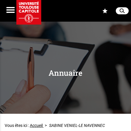
Aller au contenu
Navigation
Accès
Menu
Reche
Ferme
Annuaire
Vous êtes ici :
Accueil
>
SABINE VENIEL-LE NAVENNEC