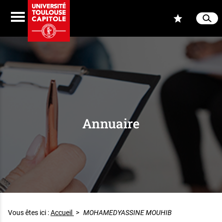
Aller au contenu
Navigation
Accès
Menu
Reche
Ferme
Annuaire
Vous êtes ici :
Accueil
>
MOHAMEDYASSINE MOUHIB