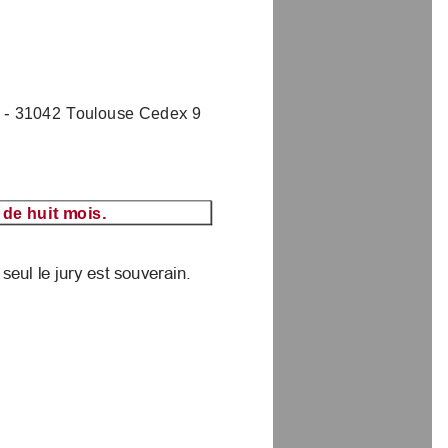
y 
-
31042 Toulouse Cedex 9
ne de huit mois.
as, seul le jury est souverain.