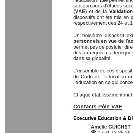
son parcours d’études su
(VAE)
et  de  la 
Validation
dispositifs ont été mis e
respectivement des 24 et 1
Un  troisième  dispositif  ex
personnels en vue de l'
permet pas de postuler di
des prérequis académiques
dans sa globalité.
L’ensemble de ces disposi
du  Code  de  l’éducation  e
l’éducation en ce qui con
Chaque établissement met
Contact
s
Pôle VAE
Executive Education & D
Amélie GUICHET
05 61 12 88 38
