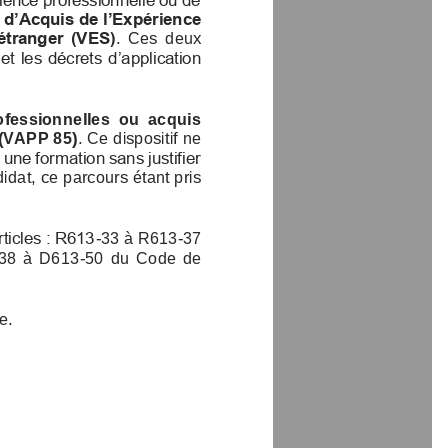
n d’Acquis de l’Expérience 
  l’étranger  (VES)
.  Ces  deux 
 et les décrets d’application 
professionnelles  ou  acquis 
 (VAPP 85)
. Ce dispositif ne 
rect à une formation sans justifier 
u candidat,
ce parcours étant pris 
les articles : R613
-
33 à R613
-
37 
613
38  à  D613
-
50  du 
Code  de 
ifique.