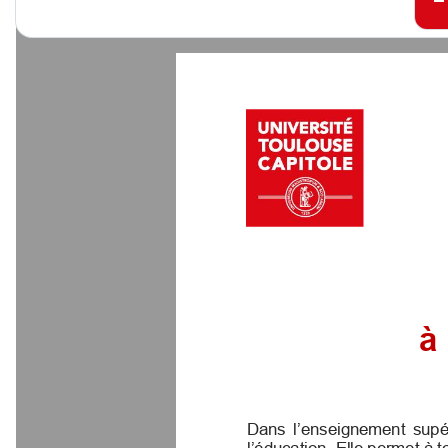
à
Dans  l’enseignement  supéri
l’éducation. Elle permet 