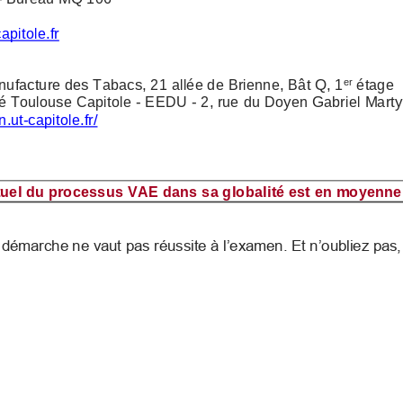
capitole.fr
Manufacture des Tabacs, 21 allée de Brienne, Bât Q, 1
étage
er
ité Toulouse Capitole 
-
EEDU
-
2, rue du Doyen Gabriel Mart
on.ut
-
capitole.fr/
ituel du processus VAE 
dans sa globalité est en moyen
a démarche ne vaut pas réussite à l’examen. Et n’oubliez p