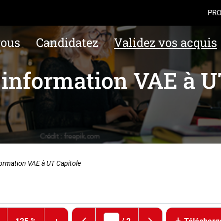
Aller au contenu
Navigation
Accès
PRO
vous
Candidatez
Validez vos acquis
 information VAE à U
formation VAE à UT Capitole