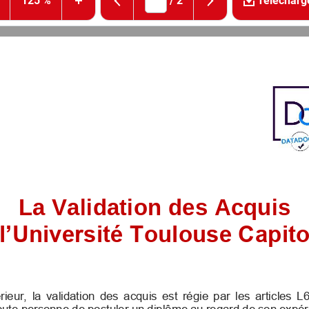
125 %
/
2
Télécharg
La Validation des Acqui
 l’Université Toulouse Cap
eur,  la  validation  des  acquis  est  régie  par  les  artic
à toute personne de postuler un diplôme au regard de son