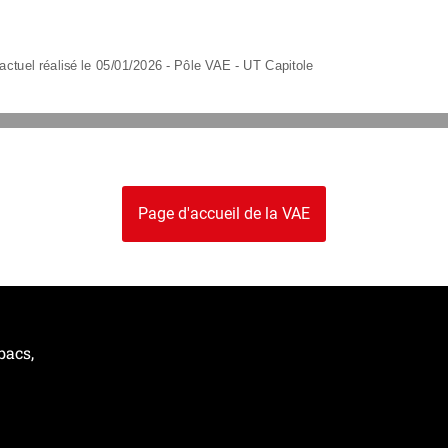
actuel réalisé le 
05
/
01
/202
6
-
Pôle VAE 
-
UT
Capitole
Page d'accueil de la VAE
bacs,