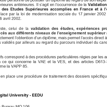
périeure
s antérieures. Il s’agit en l’occurrence de la 
Validatio
  des  Etudes  Supérieures  accomplies  en  France  et  à
17 janvier  2002
n place par la loi de modernisation sociale du
6 avril 2002. 
iste,  celui  de  la 
validation  des  études,  expériences  
accès aux différents niveaux de l'enseig
nement supérieur
rectement l’obtention d’un diplôme, mais permet l’accès di
 validés par ailleurs au regard du parcours individuel d
tifs correspond à des procédures particulières régies par 
n  ce  qui  concerne  la  VAE  et  la  VES,  et  des  articles  D
-
cerne la VAPP 85. 
 en place une procédure de traitement des dossiers spéc
igital University
-
EEDU
-
Bureau MQ 1
06