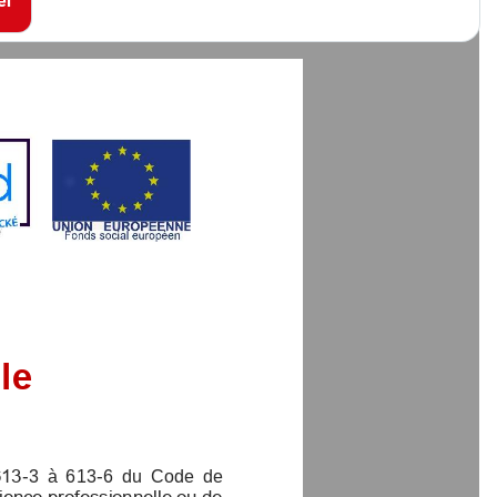
er
s
itole
les  L613
-
3  à  613
-
6  du  Code  de 
 expérience professionnelle ou de 