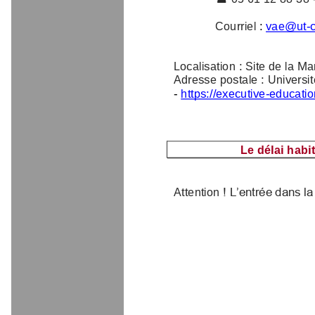
Courriel
: 
vae@ut
-
Localisation
: Site de la 
Adresse postale
: Univers
-
https://executive
-
educati
Le délai hab
Attention
! L’entrée dans l