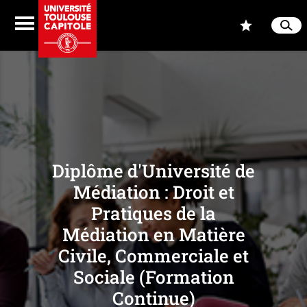
Aller au contenu
Navigation
Accès
Menu
Reche
Ferme
Diplôme d'Université de
Médiation : Droit et
Pratiques de la
Médiation en Matière
Civile, Commerciale et
Sociale (Formation
Continue)