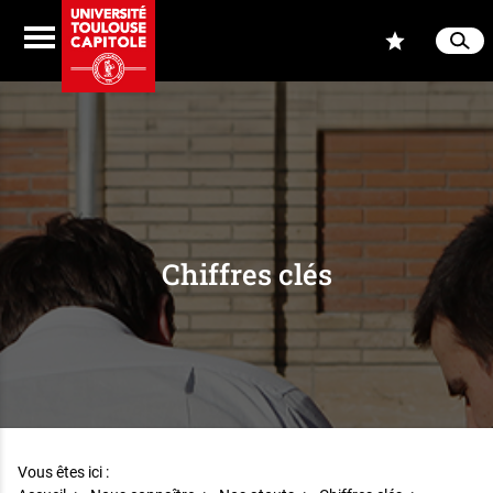
Aller au contenu
Navigation
Accès
Menu
Reche
Ferme
Chiffres clés
Vous êtes ici :