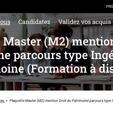
Aller au contenu
Navigation
Accès
PRO
vous
Candidatez
Validez vos acquis
e Master (M2) mention
ne parcours type Ingé
oine (Formation à di
tes
>
Plaquette Master (M2) mention Droit du Patrimoine parcours type I