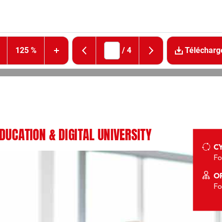
125 %
/
4
Télécharg
DUCATION & DIGITAL UNIVERSITY
CY
Fo
O
Fo