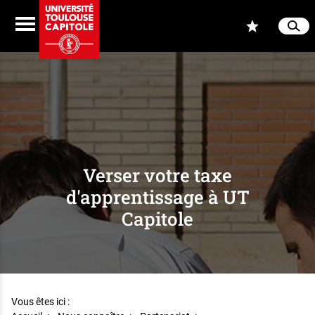
Aller au contenu
Navigation
Accès
Menu
Reche
Ferme
Verser votre taxe
d'apprentissage à UT
Capitole
Vous êtes ici :