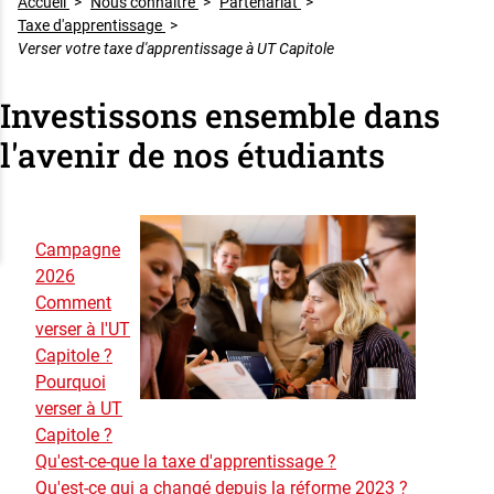
Accueil
>
Nous connaître
>
Partenariat
>
Taxe d'apprentissage
>
Verser votre taxe d'apprentissage à UT Capitole
Investissons ensemble dans
l'avenir de nos étudiants
Recruteurs
Campagne
2026
Comment
verser à l'UT
Capitole ?
Pourquoi
verser à UT
Capitole ?
Qu'est-ce-que la taxe d'apprentissage ?
Qu'est-ce qui a changé depuis la réforme 2023 ?