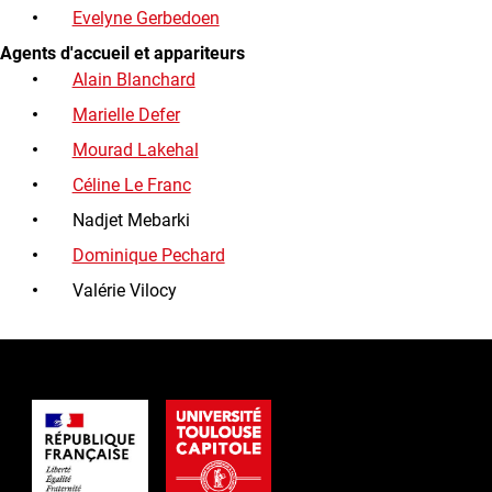
Evelyne Gerbedoen
Agents d'accueil et appariteurs
Alain Blanchard
Marielle Defer
Mourad Lakehal
Céline Le Franc
Nadjet Mebarki
Dominique Pechard
Valérie Vilocy