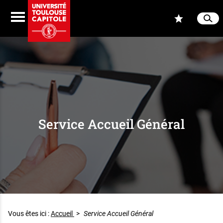
Aller au contenu
Navigation
Accès
Menu
Reche
Ferme
Service Accueil Général
Vous êtes ici :
Accueil
>
Service Accueil Général