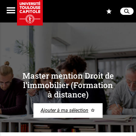
Aller au contenu
Navigation
Accès
Menu
Reche
Ferme
Master mention Droit de
l’immobilier (Formation
à distance)
Ajouter à ma sélection