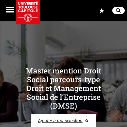
Aller au contenu
Navigation
Accès
Menu
Reche
Ferme
Master mention Droit
Social parcours-type
Droit et Management
Social de l’Entreprise
(DMSE)
Ajouter à ma sélection