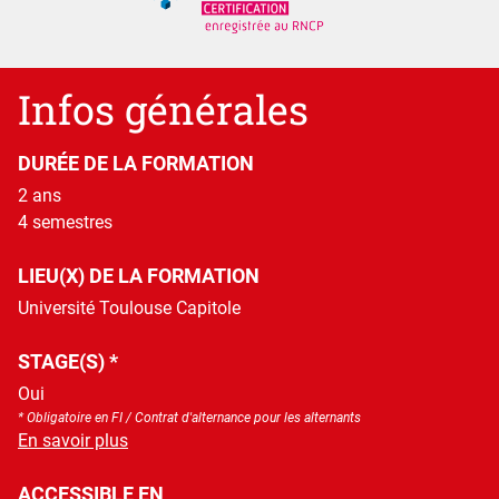
Détails
Infos générales
DURÉE DE LA FORMATION
2 ans
4 semestres
LIEU(X) DE LA FORMATION
Université Toulouse Capitole
STAGE(S) *
Oui
* Obligatoire en FI / Contrat d'alternance pour les alternants
à propos des Stage(s)
En savoir plus
ACCESSIBLE EN