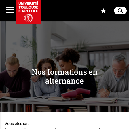
Aller au contenu
Navigation
Accès
Menu
Reche
Ferme
Nos formations en
alternance
Vous êtes ici :